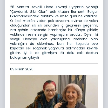
28 Mart’ta sevgili Elena Kovaçi Uygan’ın yazdığı
"Çaydanlık Gibi Olun" adlı kitabın Bomonti Bulgar
Eksarhanesi’ndeki tanıtımı ve imza gününe katıldım.
O özel mekânı zaten pek severim. evime de yakın
olduğundan sık sık önünden iç geçirerek geçerim,
zira şehrin ortasında bambaşka bir dünya gibidir;
vaktinde resim sergisi yapmıştım orada… Öyle ki
sevgili Elena’ya olan yakınlığıma, mekâna olan
yakınlığım da eklenince, beni her koşulda eve
kapatan sel sağanak yağmura aldırmadan keyifle
gittim. İyi ki de gitmişim. Bir dolu eski dostun
buluşması gibiydi.
09 Nisan 2026