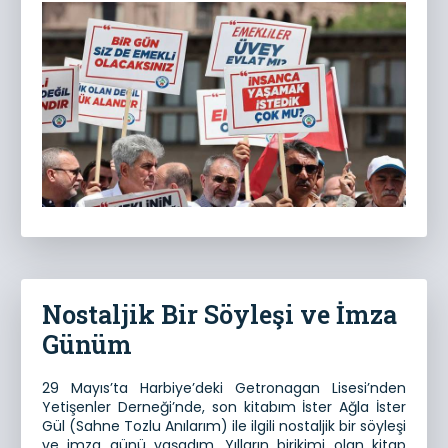
Nostaljik Bir Söyleşi ve İmza
Günüm
29 Mayıs’ta Harbiye’deki Getronagan Lisesi’nden
Yetişenler Derneği’nde, son kitabım İster Ağla İster
Gül (Sahne Tozlu Anılarım) ile ilgili nostaljik bir söyleşi
ve imza günü yaşadım. Yılların birikimi olan kitap