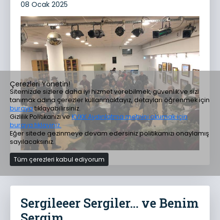
08 Ocak 2025
Çerezleri Yönetin!
Sitemizde sizlere daha iyi hizmet verebilmek, güvenlik ve sizi
tanımak adına çerezler kullanmaktayız, detayları öğrenmek için
buraya
tıklayabilirsiniz.
Gizlilik Politikanızı ve
KVKK Aydınlatma metnini okumak için
buraya tıklayınız.
Eğer sitede gezinmeye devam edersiniz politikamızı onaylamış
sayılacaksınız.
Tüm çerezleri kabul ediyorum
Sergileeer Sergiler… ve Benim
Sergim