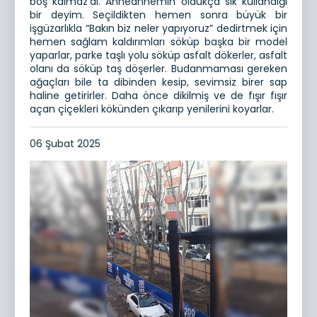
boş kalmaz’dı. Anneannemin oldukça sık kullandığı
bir deyim. Seçildikten hemen sonra büyük bir
işgüzarlıkla “Bakın biz neler yapıyoruz” dedirtmek için
hemen sağlam kaldırımları söküp başka bir model
yaparlar, parke taşlı yolu söküp asfalt dökerler, asfalt
olanı da söküp taş döşerler. Budanmaması gereken
ağaçları bile ta dibinden kesip, sevimsiz birer sap
haline getirirler. Daha önce dikilmiş ve de fışır fışır
açan çiçekleri kökünden çıkarıp yenilerini koyarlar.
06 Şubat 2025