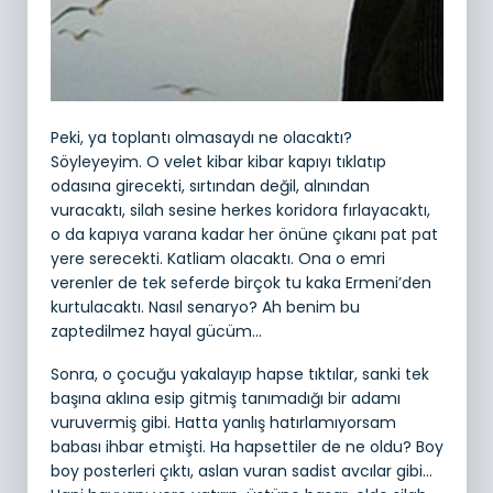
Peki, ya toplantı olmasaydı ne olacaktı?
Söyleyeyim. O velet kibar kibar kapıyı tıklatıp
odasına girecekti, sırtından değil, alnından
vuracaktı, silah sesine herkes koridora fırlayacaktı,
o da kapıya varana kadar her önüne çıkanı pat pat
yere serecekti. Katliam olacaktı. Ona o emri
verenler de tek seferde birçok tu kaka Ermeni’den
kurtulacaktı. Nasıl senaryo? Ah benim bu
zaptedilmez hayal gücüm…
Sonra, o çocuğu yakalayıp hapse tıktılar, sanki tek
başına aklına esip gitmiş tanımadığı bir adamı
vuruvermiş gibi. Hatta yanlış hatırlamıyorsam
babası ihbar etmişti. Ha hapsettiler de ne oldu? Boy
boy posterleri çıktı, aslan vuran sadist avcılar gibi…