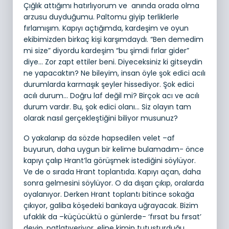
Çığlık attığımı hatırlıyorum ve anında orada olma
arzusu duyduğumu. Paltomu giyip terliklerle
fırlamışım. Kapıyı açtığımda, kardeşim ve oyun
ekibimizden birkaç kişi karşımdaydı. “Ben demedim
mi size” diyordu kardeşim “bu şimdi fırlar gider”
diye… Zor zapt ettiler beni. Diyeceksiniz ki gitseydin
ne yapacaktın? Ne bileyim, insan öyle şok edici acılı
durumlarda karmaşık şeyler hissediyor. Şok edici
acılı durum… Doğru laf değil mi? Birçok acı ve acılı
durum vardır. Bu, şok edici olanı… Siz olayın tam
olarak nasıl gerçekleştiğini biliyor musunuz?
O yakalanıp da sözde hapsedilen velet –af
buyurun, daha uygun bir kelime bulamadım- önce
kapıyı çalıp Hrant’la görüşmek istediğini söylüyor.
Ve de o sırada Hrant toplantıda. Kapıyı açan, daha
sonra gelmesini söylüyor. O da dışarı çıkıp, oralarda
oyalanıyor. Derken Hrant toplantı bitince sokağa
çıkıyor, galiba köşedeki bankaya uğrayacak. Bizim
ufaklık da –küçücüktü o günlerde- ‘fırsat bu fırsat’
deyip, patlatıveriyor, eline kimin tutuşturduğu