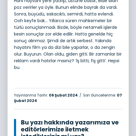
Hani hayvanı yere yatırıp, üstüne basar, elde silah
poz verirler ya öyle. Bunun elinde bayrak da vardı.
Sonra, büyüdü, sıskacıktı, semirdi, hatta evlendi.
Ooh keyfe bak… Yıllarca süren mahkemeler bir
türlü sonuçlanmadı. Bizde, böyle netameli işlerde
kesin sonuçlar zor elde edilir. Hatta genelde hiç
sonuç alınmaz. Şimdi de artık serbest. Yakında
hayatını film ya da dizi bile yaparlar, o da zengin
olur. Buyurun. Olan oldu, giden gitti. Bir zamanlar bir
reklam vardı hatırlar mısınız? ‘İş bitti, fiş gitti’. Hepsi
bu.
Yayınlanma Tarihi:
06 Şubat 2024
/ Son Güncellenme:
07
Şubat 2024
Bu yazı hakkında yazarımıza ve
editörlerimize iletmek