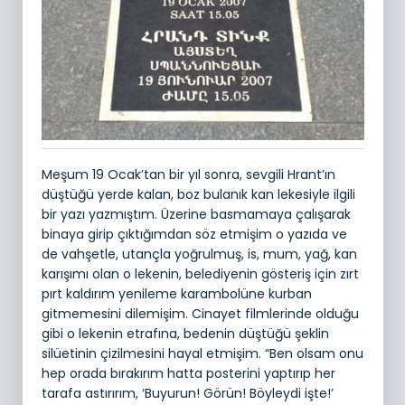
Meşum 19 Ocak’tan bir yıl sonra, sevgili Hrant’ın
düştüğü yerde kalan, boz bulanık kan lekesiyle ilgili
bir yazı yazmıştım. Üzerine basmamaya çalışarak
binaya girip çıktığımdan söz etmişim o yazıda ve
de vahşetle, utançla yoğrulmuş, is, mum, yağ, kan
karışımı olan o lekenin, belediyenin gösteriş için zırt
pırt kaldırım yenileme karambolüne kurban
gitmemesini dilemişim. Cinayet filmlerinde olduğu
gibi o lekenin etrafına, bedenin düştüğü şeklin
silüetinin çizilmesini hayal etmişim. “Ben olsam onu
hep orada bırakırım hatta posterini yaptırıp her
tarafa astırırım, ‘Buyurun! Görün! Böyleydi işte!’