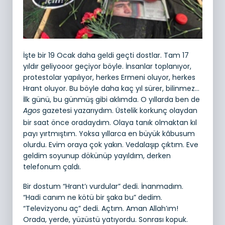
İşte bir 19 Ocak daha geldi geçti dostlar. Tam 17
yıldır geliyooor geçiyor böyle. İnsanlar toplanıyor,
protestolar yapılıyor, herkes Ermeni oluyor, herkes
Hrant oluyor. Bu böyle daha kaç yıl sürer, bilinmez…
İlk günü, bu günmüş gibi aklımda. O yıllarda ben de
gazetesi yazarıydım. Üstelik korkunç olaydan
Agos
bir saat önce oradaydım. Olaya tanık olmaktan kıl
payı yırtmıştım. Yoksa yıllarca en büyük kâbusum
olurdu. Evim oraya çok yakın. Vedalaşıp çıktım. Eve
geldim soyunup dökünüp yayıldım, derken
telefonum çaldı.
Bir dostum “Hrant’ı vurdular” dedi. İnanmadım.
“Hadi canım ne kötü bir şaka bu” dedim.
“Televizyonu aç” dedi. Açtım. Aman Allah’ım!
Orada, yerde, yüzüstü yatıyordu. Sonrası kopuk.