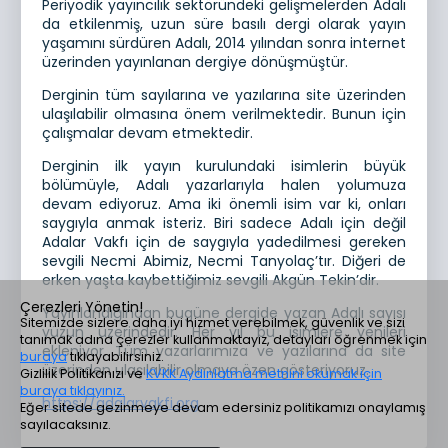
Periyodik yayıncılık sektöründeki gelişmelerden Adalı
da etkilenmiş, uzun süre basılı dergi olarak yayın
yaşamını sürdüren Adalı, 2014 yılından sonra internet
üzerinden yayınlanan dergiye dönüşmüştür.
Derginin tüm sayılarına ve yazılarına site üzerinden
ulaşılabilir olmasına önem verilmektedir. Bunun için
çalışmalar devam etmektedir.
Derginin ilk yayın kurulundaki isimlerin büyük
bölümüyle, Adalı yazarlarıyla halen yolumuza
devam ediyoruz. Ama iki önemli isim var ki, onları
saygıyla anmak isteriz. Biri sadece Adalı için değil
Adalar Vakfı için de saygıyla yadedilmesi gereken
sevgili Necmi Abimiz, Necmi Tanyolaç’tır. Diğeri de
erken yaşta kaybettiğimiz sevgili Akgün Tekin’dir.
Çerezleri Yönetin!
Yayınlandığından bugüne dergide yazan Adalı sayısı
Sitemizde sizlere daha iyi hizmet verebilmek, güvenlik ve sizi
yüzün üzerindedir. Her yıl bu isimlere yenileri
tanımak adına çerezler kullanmaktayız, detayları öğrenmek için
ekleniyor. Tüm yazarlarımıza ve yazılarına da site
buraya
tıklayabilirsiniz.
üzerinden ulaşılabilir olmaya özen gösteriyoruz.
Gizlilik Politikanızı ve
KVKK Aydınlatma metnini okumak için
buraya tıklayınız.
https://adalarvakfi.org
Eğer sitede gezinmeye devam edersiniz politikamızı onaylamış
sayılacaksınız.