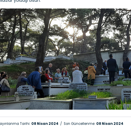
ıldızlar yoldaşı olsun.
ayınlanma Tarihi:
08 Nisan 2024
/ Son Güncellenme:
08 Nisan 2024