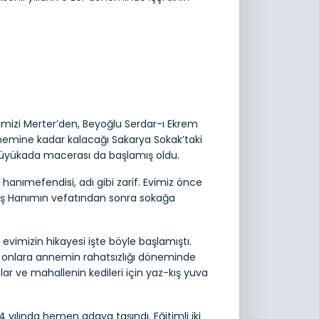
vimizi Merter’den, Beyoğlu Serdar-ı Ekrem
nemine kadar kalacağı Sakarya Sokak’taki
te Büyükada macerası da başlamış oldu.
l hanımefendisi, adı gibi zarif. Evimiz önce
uş Hanımın vefatından sonra sokağa
evimizin hikayesi işte böyle başlamıştı.
nlara annemin rahatsızlığı döneminde
r ve mahallenin kedileri için yaz-kış yuva
yılında hemen adaya taşındı. Eğitimli iki