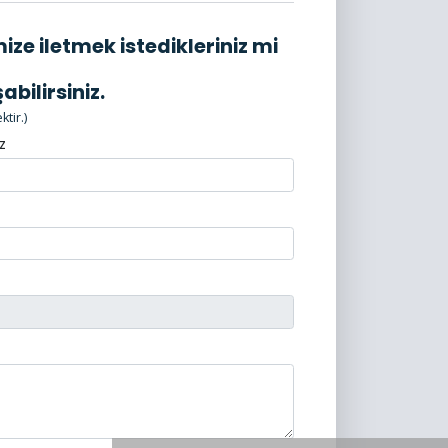
ze iletmek istedikleriniz mi
bilirsiniz.
tir.)
z