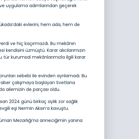
e ve uygulama adımlarından geçerek
ükada’daki evlerini, hem ada, hem de
everdi ve hiç kaçırmazdı. Bu mekânın
i kendisini üzmüştü. Karar alıcılarımızın
 tür kurumsal mekânlarımızla ilgili karar
orunları sebebi ile evinden ayrılamadı. Bu
beraber çalışmaya başlayan Svetlana
a ailemizin de parçası oldu.
san 2024 günü birkaç aylık zor sağlık
vgili eşi Nermin Aksın’a kavuştu.
slüman Mezarlığı’na anneciğimin yanına