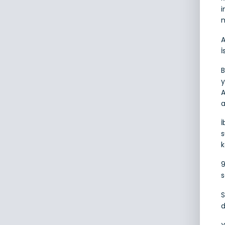
i
m
A
İ
B
y
A
a
İ
s
k
9
s
S
d