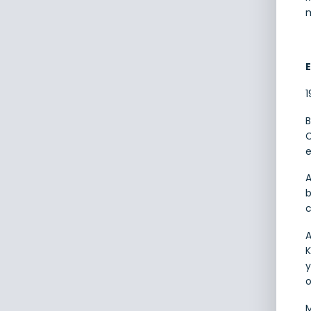
m
E
1
B
C
e
A
b
c
A
K
y
o
M