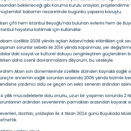
nsandan bekleneceği gibi Koruma Kurulu onayları, projelendirm
üştemilat babamın nezaretinde bugünkü yapısına kavuştu.
ksın çifti hem İstanbul Beyoğlu’nda bulunan evlerini hem de Büy
stanbul hayatına katılmak için kullandılar.
abam özellikle 2008 yılında açılan Adaevi’ndeki etkinlikleri çok s
aşanan sorunlar sebebi ile 2014 yılında kapanması, yer değiştirmes
dalar’daki sosyal ve kültürel dokuyu zenginleştiren güçlendiren bu
lırken daha özenli davranmalarını diliyorum, bu vesileyle.
brahim Aksın son dönemlerinde özellikle dizinden kaynaklı sağlık s
üreçte annemin sağlık sorunları sırasında 2006 yılında bizimle 
endisine yardımcı oldu ve geçen on sekiz senenin ardından aslınd
4 yıllık mücadelelerle dolu onurlu, uzun bir yaşamın sonunda 2 Ni
orunlarının ardından sevenlerinin parmakları arasından kayarak se
evenleri, dostları, yoldaşları ile 4 Nisan 2024 günü Büyükada Mü
efnettik.