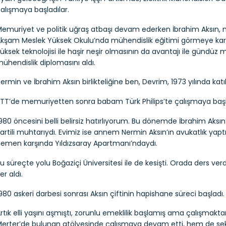
alışmaya başladılar.
emuriyet ve politik uğraş atbaşı devam ederken İbrahim Aksın, m
kşam Meslek Yüksek Okulu’nda mühendislik eğitimi görmeye kar
üksek teknolojisi ile haşir neşir olmasının da avantajı ile gündü
ühendislik diplomasını aldı.
ermin ve İbrahim Aksın birlikteliğine ben, Devrim, 1973 yılında katı
TT’de memuriyetten sonra babam Türk Philips’te çalışmaya başl
980 öncesini belli belirsiz hatırlıyorum. Bu dönemde İbrahim Aksın 
artili muhtarıydı. Evimiz ise annem Nermin Aksın’ın avukatlık yaptığ
emen karşında Yıldızsaray Apartmanı’ndaydı.
u süreçte yolu Boğaziçi Üniversitesi ile de kesişti. Orada ders ver
er aldı.
980 askeri darbesi sonrası Aksın çiftinin hapishane süreci başladı.
rtık elli yaşını aşmıştı, zorunlu emeklilik başlamış ama çalışma
erter’de bulunan atölyesinde çalışmaya devam etti, hem de seksen