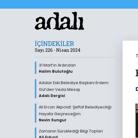
İÇİNDEKİLER
Sayı 226 - Nisan 2024
T
31 Mart’ın Ardından
Halim Bulutoğlu
Adalar Eski Belediye Başkanı Erdem
Gül’den Veda Mesajı
Adalı Dergisi
Ali Ercan Akpolat: Şeffaf Belediyeciliği
Hayata Geçireceğim
Nevin Sungur
Zamanın Sürüklediği Bilgi Topları
Ali Erkurt