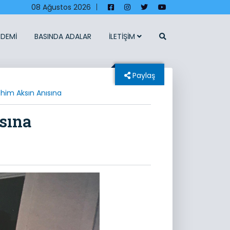
08 Ağustos 2026
|
NDEMİ
BASINDA ADALAR
İLETİŞİM
Paylaş
ahim Aksın Anısına
sına