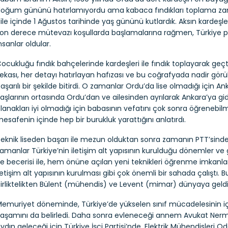
oğum gününü hatırlamıyordu ama kabaca fındıkları toplama zama
ile içinde 1 Ağustos tarihinde yaş gününü kutlardık. Aksın kardeşl
on derece mütevazı koşullarda başlamalarına rağmen, Türkiye poli
nsanlar oldular.
ocukluğu fındık bahçelerinde kardeşleri ile fındık toplayarak geçt
ekası, her detayı hatırlayan hafızası ve bu coğrafyada nadir görüle
aşarılı bir şekilde bitirdi. O zamanlar Ordu’da lise olmadığı için A
aşlarının ortasında Ordu’dan ve ailesinden ayrılarak Ankara’ya gide
lanakları iyi olmadığı için babasının vefatını çok sonra öğrenebil
esafenin içinde hep bir burukluk yarattığını anlatırdı.
eknik liseden başarı ile mezun olduktan sonra zamanın PTT’sinde 
amanlar Türkiye’nin iletişim alt yapısının kurulduğu dönemler ve g
e becerisi ile, hem önüne açılan yeni teknikleri öğrenme imkanları 
letişim alt yapısının kurulması gibi çok önemli bir sahada çalıştı. Bu
irliktelikten Bülent (mühendis) ve Levent (mimar) dünyaya geldi
emuriyet döneminde, Türkiye’de yükselen sınıf mücadelesinin iç
aşamını da belirledi. Daha sonra evleneceği annem Avukat Nermin A
ydın geleceği için Türkiye İşçi Partisi’nde, Elektrik Mühendisleri Od