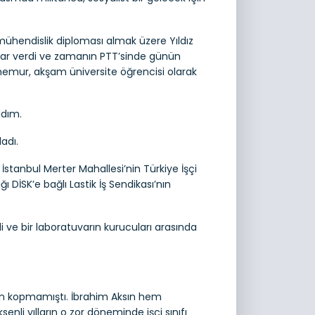
ühendislik diploması almak üzere Yıldız
ar verdi ve zamanın PTT’sinde günün
z memur, akşam üniversite öğrencisi olarak
ldım.
adı.
İstanbul Merter Mahallesi’nin Türkiye İşçi
ı DİSK’e bağlı Lastik İş Sendikası’nın
di ve bir laboratuvarın kurucuları arasında
ktan kopmamıştı. İbrahim Aksın hem
li yılların o zor döneminde işçi sınıfı