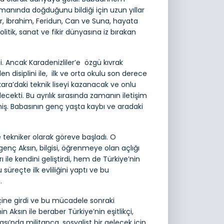
nında doğduğunu bildiği için uzun yıllar
er, İbrahim, Feridun, Can ve Suna, hayata
tik, sanat ve fikir dünyasına iz bırakan
i. Ancak Karadenizliler’e özgü kıvrak
n disiplini ile, ilk ve orta okulu son derece
nkara’daki teknik liseyi kazanacak ve onlu
cekti. Bu ayrılık sırasında zamanın iletişim
miş. Babasının genç yaşta kaybı ve aradaki
tekniker olarak göreve başladı. O
enç Aksın, bilgisi, öğrenmeye olan açlığı
ile kendini geliştirdi, hem de Türkiye’nin
 süreçte ilk evliliğini yaptı ve bu
.
ine girdi ve bu mücadele sonraki
ksın ile beraber Türkiye’nin eşitlikçi,
ası’nda militanca, sosyalist bir gelecek için