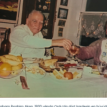
abam İbrahim Aksın, 1930 yılında Ordu’da dört kardeşin en büy