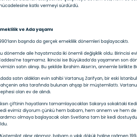
ücadelesine katkı vermeyi sürdürdü.
meklilik ve Ada yaşamı
990’ların başında da gerçek emeklilik dönemleri başlayacaktı.
u dönemde aile hayatımızda iki önemli değişiklik oldu. Birincisi e
addesi’ne taşımamız. İkincisi ise Büyükada’da yaşamının son dö
vimizin satın alınışı. Bu şekilde İbrahim Aksın’ın, annemle birlik
dada satın aldıkları evin sahibi Vartanuş Zarifyan, bir eski İstanbu
ahçenin arka tarafında bulunan ahşap bir müştemilattı. Vartan
ephesi olan ev de alındı.
ksın çiftinin hayatlarını tamamlayacakları Sakarya sokaktaki Kedi 
edi evimiz diyorum çünkü hem babam, hem annem ve hem de o
ardımcı olmaya başlayacak olan Svetlana tam bir kedi dostuydula
ldu.
üştemilat alınır alınmaz, babam o yıkık dökük haline rağmen 1994 