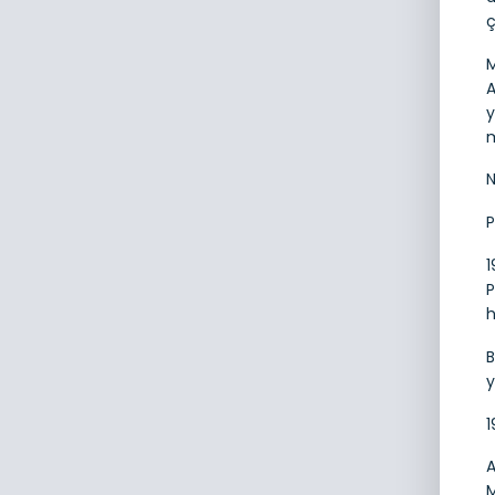
ç
M
A
y
m
N
P
1
P
h
B
y
1
A
M