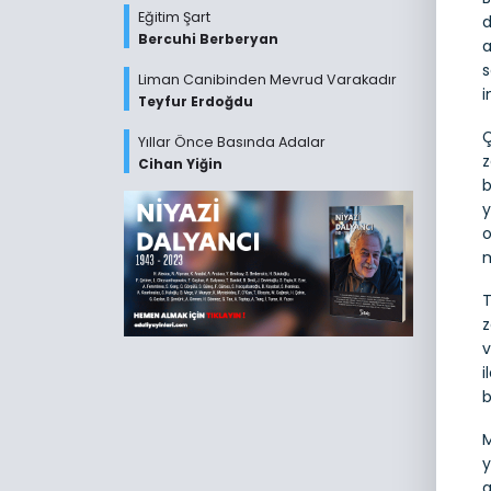
Eğitim Şart
d
Bercuhi Berberyan
a
s
Liman Canibinden Mevrud Varakadır
i
Teyfur Erdoğdu
Ç
Yıllar Önce Basında Adalar
z
Cihan Yiğin
b
y
o
m
T
z
v
i
b
M
y
a