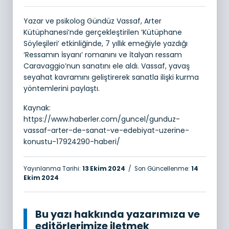
Yazar ve psikolog Gündüz Vassaf, Arter
Kütüphanesi’nde gerçekleştirilen ‘Kütüphane
Söyleşileri’ etkinliğinde, 7 yıllık emeğiyle yazdığı
‘Ressamın İsyanı’ romanını ve İtalyan ressam
Caravaggio’nun sanatını ele aldı. Vassaf, yavaş
seyahat kavramını geliştirerek sanatla ilişki kurma
yöntemlerini paylaştı.
Kaynak:
https://www.haberler.com/guncel/gunduz-
vassaf-arter-de-sanat-ve-edebiyat-uzerine-
konustu-17924290-haberi/
Yayınlanma Tarihi:
13 Ekim 2024
/ Son Güncellenme:
14
Ekim 2024
Bu yazı hakkında yazarımıza ve
editörlerimize iletmek