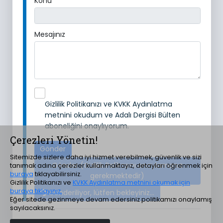
Konu
Mesajınız
Gizlilik Politikanızı ve KVKK Aydınlatma
metni
ni okudum ve Adalı Dergisi Bülten
aboneliğini onaylıyorum.
Çerezleri Yönetin!
Gönder
Sitemizde sizlere daha iyi hizmet verebilmek, güvenlik ve sizi
Gönder (Gizlilik Polikasını onaylamanız
tanımak adına çerezler kullanmaktayız, detayları öğrenmek için
buraya
tıklayabilirsiniz.
gerekmektedir)
Gizlilik Politikanızı ve
KVKK Aydınlatma metnini okumak için
buraya tıklayınız.
Gönderiliyor, lütfen bekleyiniz...
Eğer sitede gezinmeye devam edersiniz politikamızı onaylamış
sayılacaksınız.